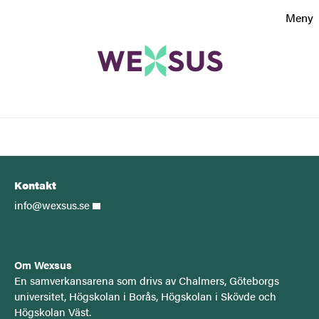
Sökfunktionen
Meny
Sidfoten
Kontakt
Sök
Om webbplatsen
Kontakt
info@wexsus.se
Om Wexsus
E
n samverkansarena som drivs av Chalmers, Göteborgs
universitet, Högskolan i Borås, Högskolan i Skövde och
Högskolan Väst.