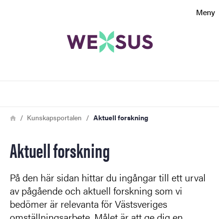
Sökfunktionen
Meny
Sidfoten
Kontakt
Sök
Om webbplatsen
Länkstig
Hem
Kunskapsportalen
Aktuell forskning
Aktuell forskning
På den här sidan hittar du ingångar till ett urval
av pågående och aktuell forskning som vi
bedömer är relevanta för Västsveriges
omställningsarbete. Målet är att ge dig en