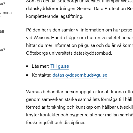
Som en del av Göteborgs universitet tillämpar Wexs
na?
dataskyddsförordningen General Data Protection R
v mina
kompletterande lagstiftning.
?
På den här sidan samlar vi information om hur pers
ill
vid Wexsus. Har du frågor om hur universitetet beha
s
hittar du mer information på gu.se och du är välkom
na?
Göteborgs universitets dataskyddsombud.
Läs mer:
Till gu.se
Kontakta:
dataskyddsombud@gu.se
Wexsus behandlar personuppgifter för att kunna utfö
genom samverkan stärka samhällets förmåga till håll
förmedlar forskning och kunskap om hållbar utveckli
knyter kontakter och bygger relationer mellan samhäl
forskningsfält och discipliner.