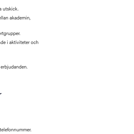
 utskick.
llan akademin,
rtgrupper.
e i aktiviteter och
 erbjudanden.
r
 telefonnummer.