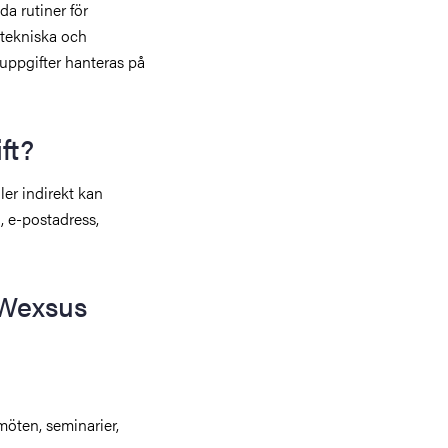
da rutiner för
r tekniska och
nuppgifter hanteras på
ft?
ler indirekt kan
n, e-postadress,
r Wexsus
öten, seminarier,