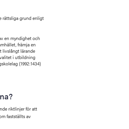
rättsliga grund enligt
l av en myndighet och
mhället, främja en
t livslångt lärande
alitet i utbildning
gskolelag (1992:1434)
rna?
e riktlinjer för att
om fastställts av