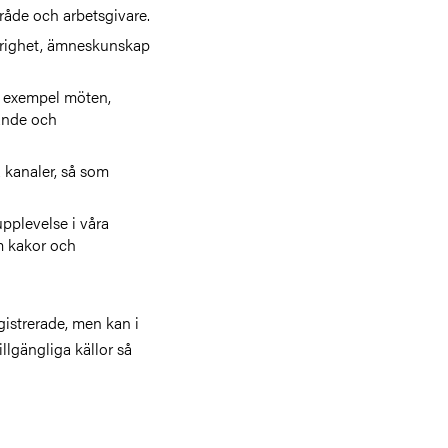
mråde och arbetsgivare.
hörighet, ämneskunskap
ll exempel möten,
gande och
 kanaler, så som
pplevelse i våra
m kakor och
gistrerade, men kan i
illgängliga källor så