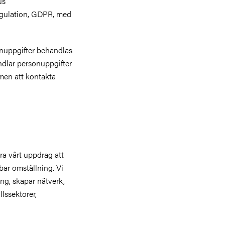
us
egulation, GDPR, med
onuppgifter behandlas
ndlar personuppgifter
men att kontakta
ra vårt uppdrag att
bar omställning. Vi
ng, skapar nätverk,
lssektorer,