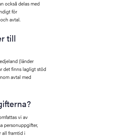
kan också delas med
ndigt för
och avtal.
 till
redjeland (länder
 det finns lagligt stöd
enom avtal med
ifterna?
omfattas vi av
sa personuppgifter,
all framtid i