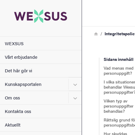
Sökfunktionen
Sidfoten
Länkstig
Hem
Integritetspolic
Huvudmeny
Kontakt
WEXSUS
Vårt erbjudande
Sidans innehåll
Om webbplatsen
Vad menas med
Det här gör vi
personuppgift?
I vilka situatione
Undermeny för Kunskapspo
Kunskapsportalen
behandlar Wexs
personuppgifter
Undermeny för Om oss
Om oss
Vilken typ av
personuppgifter
behandlas?
Kontakta oss
Rättslig grund fö
Aktuellt
personuppgiftsb
Hur skyddas