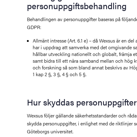
personuppgiftsbehandling
Behandlingen av personuppgifter baseras på följande 
GDPR:
Allmänt intresse (Art. 6.1 e) – då Wexsus är en de
har i uppdrag att samverka med det omgivande sa
hållbar utveckling nationellt och globalt, främja et
samt bidra till ett nära samband mellan och hög kv
och forskning så som bland annat beskrivs av Hö
1 kap 2 §, 3 §, 4 § och 5 §.
Hur skyddas personuppgifte
Wexsus följer gällande säkerhetsstandarder och rådand
skydda personuppgifter, i enlighet med de riktlinjer s
Göteborgs universitet.