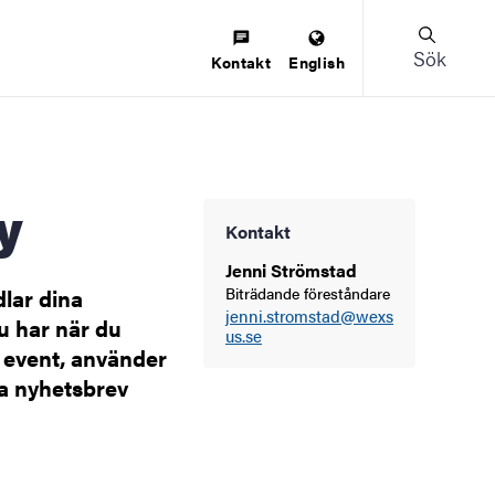
Sök
Kontakt
English
y
Kontakt
Jenni Strömstad
lar dina
Biträdande föreståndare
jenni.stromstad@wexs
u har när du
us.se
a event, använder
ra nyhetsbrev