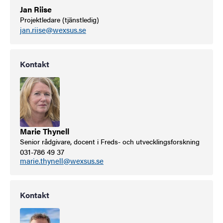
Jan Riise
Projektledare (tjänstledig)
jan.riise@wexsus.se
Kontakt
Marie Thynell
Senior rådgivare, docent i Freds- och utvecklingsforskning
031-786 49 37
marie.thynell@wexsus.se
Kontakt