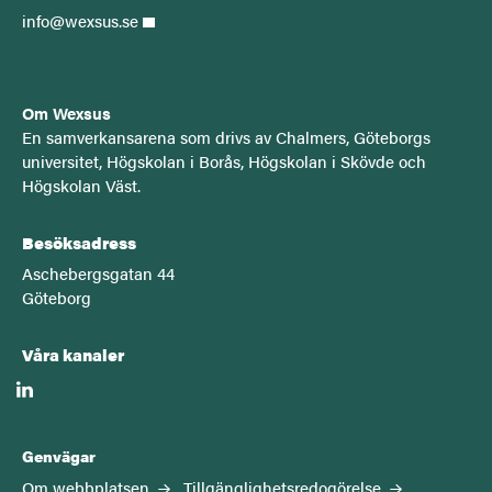
info@wexsus.se
Om Wexsus
E
n samverkansarena som drivs av Chalmers, Göteborgs
universitet, Högskolan i Borås, Högskolan i Skövde och
Högskolan Väst.
Besöksadress
Aschebergsgatan 44
Göteborg
Våra kanaler
linkedin
Genvägar
Om webbplatsen
Tillgänglighetsredogörelse