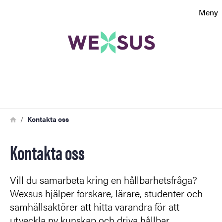
Sökfunktionen
Meny
Sidfoten
Kontakt
Sök
Om webbplatsen
Länkstig
Hem
Kontakta oss
Kontakta oss
Vill du samarbeta kring en hållbarhetsfråga?
Wexsus hjälper forskare, lärare, studenter och
samhällsaktörer att hitta varandra för att
utveckla ny kunskap och driva hållbar