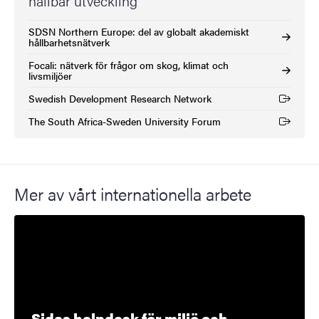
hållbar utveckling
SDSN Northern Europe: del av globalt akademiskt
hållbarhetsnätverk
Focali: nätverk för frågor om skog, klimat och
livsmiljöer
Swedish Development Research Network
(Extern länk)
The South Africa-Sweden University Forum
(Extern länk)
Mer av vårt internationella arbete
Sidas helpdesk för miljö och