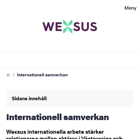
Sökfunktionen
Meny
Sidfoten
Kontakt
Sök
Om webbplatsen
Länkstig
Hem
Internationell samverkan
Sidans innehåll
Internationell samverkan
Wexsus internationella arbete stärker
relationerna mellan aktörer i Västsverige och